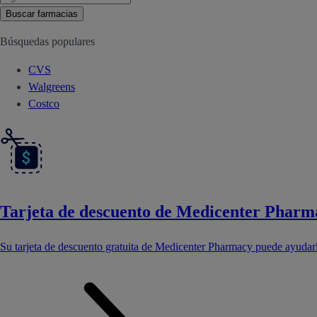
Buscar farmacias
Búsquedas populares
CVS
Walgreens
Costco
Tarjeta de descuento de Medicenter Pharm
Su tarjeta de descuento gratuita de Medicenter Pharmacy puede ayudar