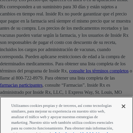
Rx corresponden a un suministro para 30 días y están sujetos a
cambios en tiempo real. Inside Rx no puede garantizar que el precio
que pague en la farmacia será siempre el mismo precio que se muestra
antes de su compra. Los precios de los medicamentos recetados y las
vacunas pueden variar según la farmacia, y los usuarios de Inside Rx
son responsables de pagar el costo con descuento de su receta,
incluidos los cargos por administración de vacunas, cuando
corresponda. Pueden aplicarse restricciones de edad a la compra de
determinados medicamentos. Para obtener una lista completa de los
términos del programa de Inside Rx,
consulte los términos completos
o
llame al 800-722-8979. Para obtener una lista completa de las
farmacias participantes
, consulte “Farmacias”. Inside Rx es
administrado por Inside Rx, LLC, 1 Express Way, St. Louis, MO
63121. La marca INSIDE RX® es propiedad de Express Scripts
Utilizamos cookies propias y de terceros, así como tecnologías
Strategic Development, Inc.
similares, para mejorar su experiencia en nuestro sitio web,
analizar el tráfico web y apoyar nuestras estrategias de
Comentarios
marketing. Nuestro sitio web también utiliza cookies esenciales
para su correcto funcionamiento. Para obtener más información,