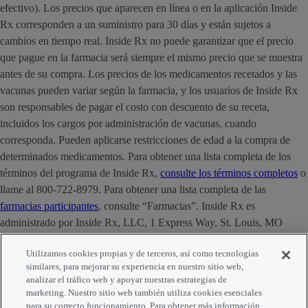
efectivo). Los precios que aparecen en línea o en la aplicación Inside
Rx corresponden a un suministro para 30 días y están sujetos a
cambios en tiempo real. Inside Rx no puede garantizar que el precio
que pague en la farmacia será siempre el mismo precio que se muestra
antes de su compra. Los precios de los medicamentos recetados y las
vacunas pueden variar según la farmacia, y los usuarios de Inside Rx
son responsables de pagar el costo con descuento de su receta,
incluidos los cargos por administración de vacunas, cuando
corresponda. Pueden aplicarse restricciones de edad a la compra de
determinados medicamentos. Para obtener una lista completa de los
términos del programa de Inside Rx,
consulte los términos completos
o
llame al 800-722-8979. Para obtener una lista completa de las
farmacias participantes
, consulte “Farmacias”. Inside Rx es
administrado por Inside Rx, LLC, 1 Express Way, St. Louis, MO
63121. La marca INSIDE RX® es propiedad de Express Scripts
Utilizamos cookies propias y de terceros, así como tecnologías
Strategic Development, Inc.
similares, para mejorar su experiencia en nuestro sitio web,
analizar el tráfico web y apoyar nuestras estrategias de
Comentarios
marketing. Nuestro sitio web también utiliza cookies esenciales
para su correcto funcionamiento. Para obtener más información,