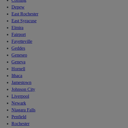
Corning
Depew
East Rochester
East Syracuse
Elmira
Fairport
Fayetteville
Geddes
Geneseo
Geneva
Hornell
Ithaca
Jamestown
Johnson City
Liverpool
Newark
Niagara Falls
Penfield
Rochester