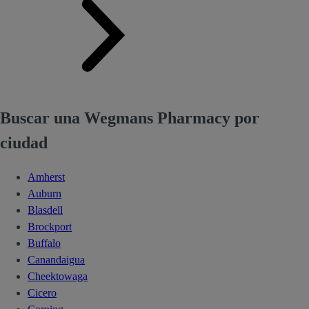
Buscar una Wegmans Pharmacy por
ciudad
Amherst
Auburn
Blasdell
Brockport
Buffalo
Canandaigua
Cheektowaga
Cicero