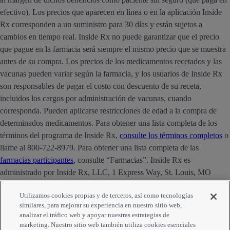
efectivo). Los precios que aparecen en línea o en la aplicación Inside
Rx corresponden a un suministro para 30 días y están sujetos a
cambios en tiempo real. Inside Rx no puede garantizar que el precio
que pague en la farmacia será siempre el mismo precio que se muestra
antes de su compra. Los precios de los medicamentos recetados y las
vacunas pueden variar según la farmacia, y los usuarios de Inside Rx
son responsables de pagar el costo con descuento de su receta,
incluidos los cargos por administración de vacunas, cuando
corresponda. Pueden aplicarse restricciones de edad a la compra de
determinados medicamentos. Para obtener una lista completa de los
términos del programa de Inside Rx,
consulte los términos completos
o
llame al 800-722-8979. Para obtener una lista completa de las
farmacias participantes
, consulte “Farmacias”. Inside Rx es
administrado por Inside Rx, LLC, 1 Express Way, St. Louis, MO
63121. La marca INSIDE RX® es propiedad de Express Scripts
Utilizamos cookies propias y de terceros, así como tecnologías
Strategic Development, Inc.
similares, para mejorar su experiencia en nuestro sitio web,
analizar el tráfico web y apoyar nuestras estrategias de
marketing. Nuestro sitio web también utiliza cookies esenciales