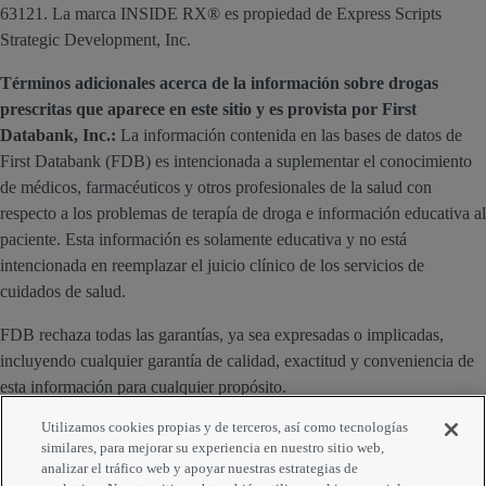
63121. La marca INSIDE RX® es propiedad de Express Scripts
Strategic Development, Inc.
Términos adicionales acerca de la información sobre drogas
prescritas que aparece en este sitio y es provista por First
Databank, Inc.:
La información contenida en las bases de datos de
First Databank (FDB) es intencionada a suplementar el conocimiento
de médicos, farmacéuticos y otros profesionales de la salud con
respecto a los problemas de terapía de droga e información educativa al
paciente. Esta información es solamente educativa y no está
intencionada en reemplazar el juicio clínico de los servicios de
cuidados de salud.
FDB rechaza todas las garantías, ya sea expresadas o implicadas,
incluyendo cualquier garantía de calidad, exactitud y conveniencia de
esta información para cualquier propósito.
Utilizamos cookies propias y de terceros, así como tecnologías
Derechos reservados 2023 First Databank, Inc.
similares, para mejorar su experiencia en nuestro sitio web,
analizar el tráfico web y apoyar nuestras estrategias de