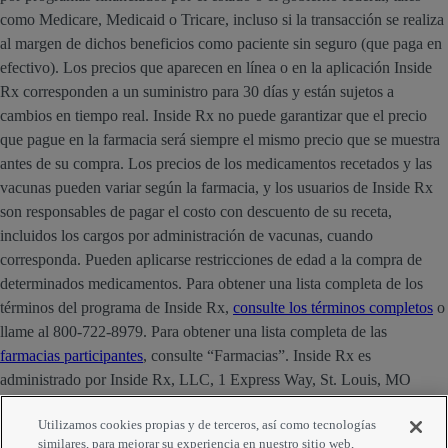
como Medicare, Medicaid o Tricare, incluso si la transacción se realiza
al margen de dichos beneficios como paciente sin seguro (que paga en
efectivo). Los precios que aparecen en línea o en la aplicación Inside
Rx corresponden a un suministro para 30 días y están sujetos a
cambios en tiempo real. Inside Rx no puede garantizar que el precio
que pague en la farmacia será siempre el mismo precio que se muestra
antes de su compra. Los precios de los medicamentos recetados y las
vacunas pueden variar según la farmacia, y los usuarios de Inside Rx
son responsables de pagar el costo con descuento de su receta,
incluidos los cargos por administración de vacunas, cuando
corresponda. Pueden aplicarse restricciones de edad a la compra de
determinados medicamentos. Para obtener una lista completa de los
términos del programa de Inside Rx,
consulte los términos completos
o
llame al 800-722-8979. Para obtener una lista completa de las
farmacias participantes
, consulte “Farmacias”. Inside Rx es
administrado por Inside Rx, LLC, 1 Express Way, St. Louis, MO
63121. La marca INSIDE RX® es propiedad de Express Scripts
Utilizamos cookies propias y de terceros, así como tecnologías
Strategic Development, Inc.
similares, para mejorar su experiencia en nuestro sitio web,