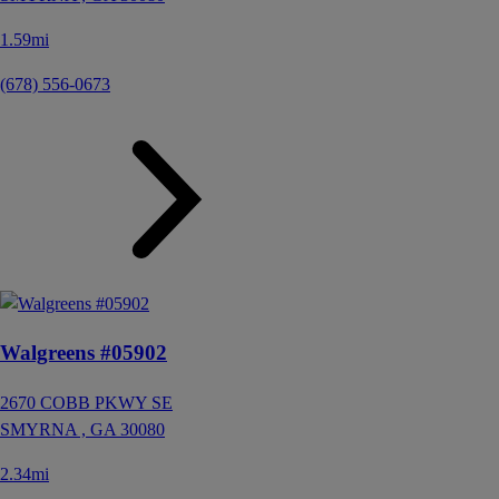
1.59mi
(678) 556-0673
Walgreens #05902
2670 COBB PKWY SE
SMYRNA ,
GA
30080
2.34mi