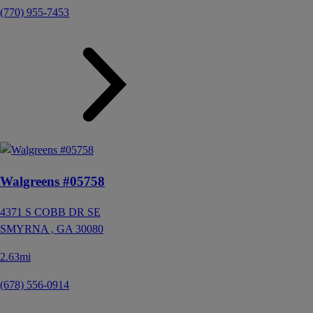
(770) 955-7453
Walgreens #05758
4371 S COBB DR SE
SMYRNA ,
GA
30080
2.63mi
(678) 556-0914