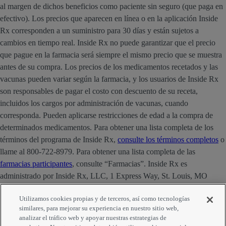
al margen de dichos beneficios como paciente sin seguro (que paga en
efectivo). Los precios que aparecen en línea o en la aplicación Inside
Rx corresponden a un suministro para 30 días y están sujetos a
cambios en tiempo real. Inside Rx no puede garantizar que el precio
que pague en la farmacia será siempre el mismo precio que se muestra
antes de su compra. Los precios de los medicamentos recetados y las
vacunas pueden variar según la farmacia, y los usuarios de Inside Rx
son responsables de pagar el costo con descuento de su receta,
incluidos los cargos por administración de vacunas, cuando
corresponda. Pueden aplicarse restricciones de edad a la compra de
determinados medicamentos. Para obtener una lista completa de los
términos del programa de Inside Rx,
consulte los términos completos
o
llame al 800-722-8979. Para obtener una lista completa de las
farmacias participantes
, consulte “Farmacias”. Inside Rx es
administrado por Inside Rx, LLC, 1 Express Way, St. Louis, MO
63121. La marca INSIDE RX® es propiedad de Express Scripts
Utilizamos cookies propias y de terceros, así como tecnologías
Strategic Development, Inc.
similares, para mejorar su experiencia en nuestro sitio web,
analizar el tráfico web y apoyar nuestras estrategias de