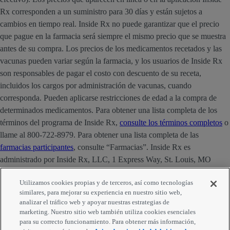
Rx corresponden a un suministro para 30 días y están sujetos a
cambios en tiempo real. Inside Rx no puede garantizar que el precio
que pague en la farmacia será siempre el mismo precio que se muestra
antes de su compra. Los precios de los medicamentos recetados y las
vacunas pueden variar según la farmacia, y los usuarios de Inside Rx
son responsables de pagar el costo con descuento de su receta,
incluidos los cargos por administración de vacunas, cuando
corresponda. Pueden aplicarse restricciones de edad a la compra de
determinados medicamentos. Para obtener una lista completa de los
términos del programa de Inside Rx,
consulte los términos completos
o
llame al 800-722-8979. Para obtener una lista completa de las
farmacias participantes
, consulte “Farmacias”. Inside Rx es
administrado por Inside Rx, LLC, 1 Express Way, St. Louis, MO
63121. La marca INSIDE RX® es propiedad de Express Scripts
Utilizamos cookies propias y de terceros, así como tecnologías
Strategic Development, Inc.
similares, para mejorar su experiencia en nuestro sitio web,
analizar el tráfico web y apoyar nuestras estrategias de
Comentarios
marketing. Nuestro sitio web también utiliza cookies esenciales
para su correcto funcionamiento. Para obtener más información,