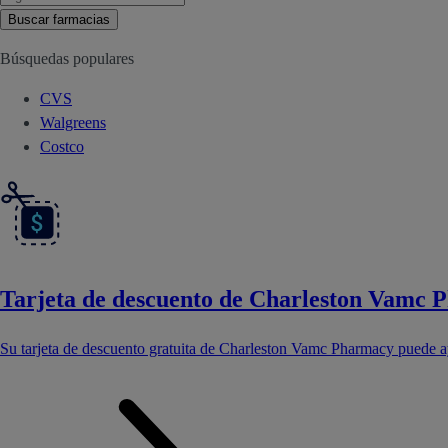
Buscar farmacias
Búsquedas populares
CVS
Walgreens
Costco
Tarjeta de descuento de Charleston Vamc
Su tarjeta de descuento gratuita de Charleston Vamc Pharmacy puede 