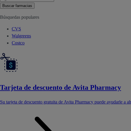
Buscar farmacias
Búsquedas populares
CVS
Walgreens
Costco
Tarjeta de descuento de Avita Pharmacy
Su tarjeta de descuento gratuita de Avita Pharmacy puede ayudarle a a