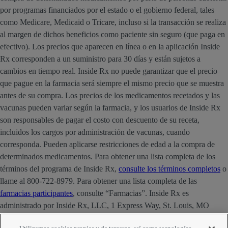
por programas financiados por el estado o el gobierno federal, tales
como Medicare, Medicaid o Tricare, incluso si la transacción se realiza
al margen de dichos beneficios como paciente sin seguro (que paga en
efectivo). Los precios que aparecen en línea o en la aplicación Inside
Rx corresponden a un suministro para 30 días y están sujetos a
cambios en tiempo real. Inside Rx no puede garantizar que el precio
que pague en la farmacia será siempre el mismo precio que se muestra
antes de su compra. Los precios de los medicamentos recetados y las
vacunas pueden variar según la farmacia, y los usuarios de Inside Rx
son responsables de pagar el costo con descuento de su receta,
incluidos los cargos por administración de vacunas, cuando
corresponda. Pueden aplicarse restricciones de edad a la compra de
determinados medicamentos. Para obtener una lista completa de los
términos del programa de Inside Rx,
consulte los términos completos
o
llame al 800-722-8979. Para obtener una lista completa de las
farmacias participantes
, consulte “Farmacias”. Inside Rx es
administrado por Inside Rx, LLC, 1 Express Way, St. Louis, MO
63121. La marca INSIDE RX® es propiedad de Express Scripts