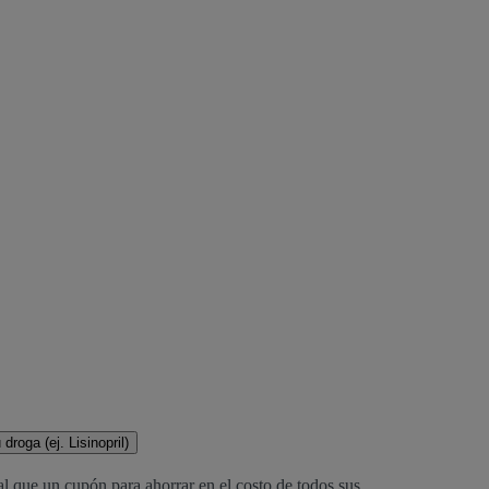
droga (ej. Lisinopril)
al que un cupón para ahorrar en el costo de todos sus