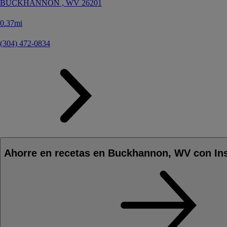
BUCKHANNON ,
WV
26201
0.37mi
(304) 472-0834
Ahorre en recetas en Buckhannon, WV con In