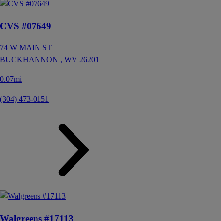
CVS #07649
74 W MAIN ST
BUCKHANNON ,
WV
26201
0.07mi
(304) 473-0151
Walgreens #17113