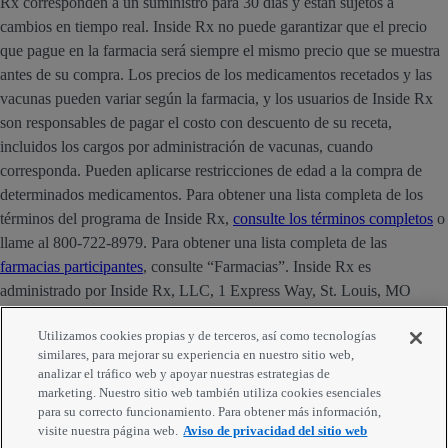
Rx corresponden a un suministro para 30 días y están sujetos a
cambios en tiempo real. Inside Rx no puede garantizar que el precio
que pague en la farmacia será siempre el mismo precio que se muestra
antes de su compra. Los precios de los medicamentos recetados y las
vacunas pueden variar según la farmacia, y los usuarios de Inside Rx
son responsables de pagar el costo con descuento de su receta,
incluidos los cargos por administración de vacunas, cuando
corresponda. Pueden aplicarse restricciones de edad a la compra de
determinados medicamentos. Para obtener una lista completa de los
términos del programa de Inside Rx,
consulte los términos completos
o
llame al 800-722-8979. Para obtener una lista completa de las
farmacias participantes
, consulte “Farmacias”. Inside Rx es
administrado por Inside Rx, LLC, 1 Express Way, St. Louis, MO
63121. La marca INSIDE RX® es propiedad de Express Scripts
Utilizamos cookies propias y de terceros, así como tecnologías
Strategic Development, Inc.
similares, para mejorar su experiencia en nuestro sitio web,
analizar el tráfico web y apoyar nuestras estrategias de
Comentarios
marketing. Nuestro sitio web también utiliza cookies esenciales
para su correcto funcionamiento. Para obtener más información,
visite nuestra página web.
Aviso de privacidad del sitio web