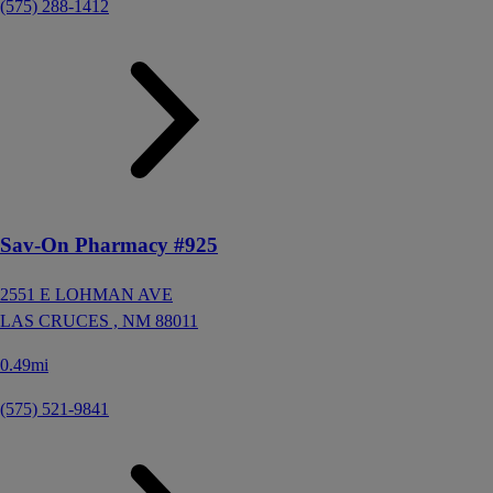
(575) 288-1412
Sav-On Pharmacy #925
2551 E LOHMAN AVE
LAS CRUCES ,
NM
88011
0.49mi
(575) 521-9841