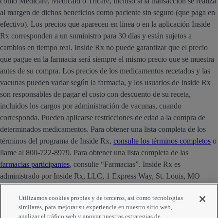
como Medicare, Medicaid o Tricare, incluso si la transacción se realiza
al margen de dichos beneficios como paciente sin seguro (que paga en
efectivo). Los precios que aparecen en línea o en la aplicación Inside
Rx corresponden a un suministro para 30 días y están sujetos a
cambios en tiempo real. Inside Rx no puede garantizar que el precio
que pague en la farmacia será siempre el mismo precio que se muestra
antes de su compra. Los precios de los medicamentos recetados y las
vacunas pueden variar según la farmacia, y los usuarios de Inside Rx
son responsables de pagar el costo con descuento de su receta,
incluidos los cargos por administración de vacunas, cuando
corresponda. Pueden aplicarse restricciones de edad a la compra de
determinados medicamentos. Para obtener una lista completa de los
términos del programa de Inside Rx,
consulte los términos completos
o
llame al 800-722-8979. Para obtener una lista completa de las
farmacias participantes
, consulte “Farmacias”. Inside Rx es
administrado por Inside Rx, LLC, 1 Express Way, St. Louis, MO
63121. La marca INSIDE RX® es propiedad de Express Scripts
Utilizamos cookies propias y de terceros, así como tecnologías
Strategic Development, Inc.
similares, para mejorar su experiencia en nuestro sitio web,
analizar el tráfico web y apoyar nuestras estrategias de