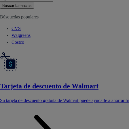
Buscar farmacias
Búsquedas populares
CVS
Walgreens
Costco
Tarjeta de descuento de Walmart
Su tarjeta de descuento gratuita de Walmart puede ayudarle a ahorrar 