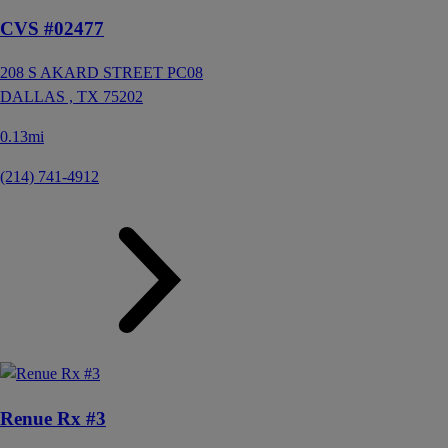
CVS #02477
208 S AKARD STREET PC08
DALLAS ,
TX
75202
0.13mi
(214) 741-4912
Renue Rx #3