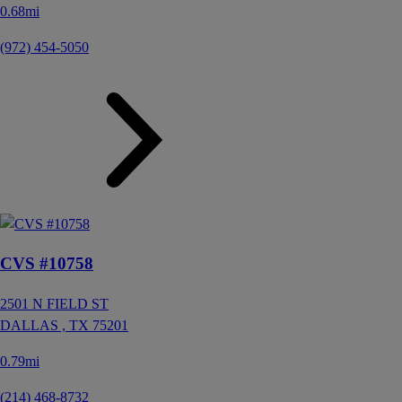
0.68mi
(972) 454-5050
CVS #10758
2501 N FIELD ST
DALLAS ,
TX
75201
0.79mi
(214) 468-8732