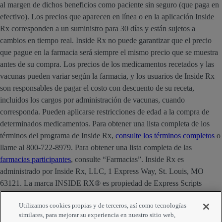
al margen de dichos beneficios como paciente sin seguro (que paga en
efectivo). Los precios que aparecen en línea o en la aplicación Inside
Rx corresponden a un suministro para 30 días y están sujetos a
cambios en tiempo real. Inside Rx no puede garantizar que el precio
que pague en la farmacia será siempre el mismo precio que se muestra
antes de su compra. Los precios de los medicamentos recetados y las
vacunas pueden variar según la farmacia, y los usuarios de Inside Rx
son responsables de pagar el costo con descuento de su receta,
incluidos los cargos por administración de vacunas, cuando
corresponda. Pueden aplicarse restricciones de edad a la compra de
determinados medicamentos. Para obtener una lista completa de los
términos del programa de Inside Rx,
consulte los términos completos
o
llame al 800-722-8979. Para obtener una lista completa de las
farmacias participantes
, consulte “Farmacias”. Inside Rx es
administrado por Inside Rx, LLC, 1 Express Way, St. Louis, MO
63121. La marca INSIDE RX® es propiedad de Express Scripts
Strategic Development, Inc.
Utilizamos cookies propias y de terceros, así como tecnologías
similares, para mejorar su experiencia en nuestro sitio web,