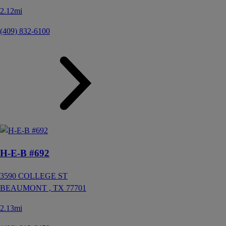
2.12mi
(409) 832-6100
H-E-B #692
3590 COLLEGE ST
BEAUMONT ,
TX
77701
2.13mi