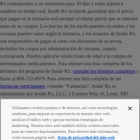
Rx corresponden a un suministro para 30 días y están sujetos a
cambios en tiempo real. Inside Rx no puede garantizar que el precio
que pague en la farmacia será siempre el mismo precio que se muestra
antes de su compra. Los precios de los medicamentos recetados y las
vacunas pueden variar según la farmacia, y los usuarios de Inside Rx
son responsables de pagar el costo con descuento de su receta,
incluidos los cargos por administración de vacunas, cuando
corresponda. Pueden aplicarse restricciones de edad a la compra de
determinados medicamentos. Para obtener una lista completa de los
términos del programa de Inside Rx,
consulte los términos completos
o
llame al 800-722-8979. Para obtener una lista completa de las
farmacias participantes
, consulte “Farmacias”. Inside Rx es
administrado por Inside Rx, LLC, 1 Express Way, St. Louis, MO
63121. La marca INSIDE RX® es propiedad de Express Scripts
Utilizamos cookies propias y de terceros, así como tecnologías
Strategic Development, Inc.
similares, para mejorar su experiencia en nuestro sitio web,
analizar el tráfico web y apoyar nuestras estrategias de
Comentarios
marketing. Nuestro sitio web también utiliza cookies esenciales
para su correcto funcionamiento. Para obtener más información,
visite nuestra página web.
Aviso de privacidad del sitio web