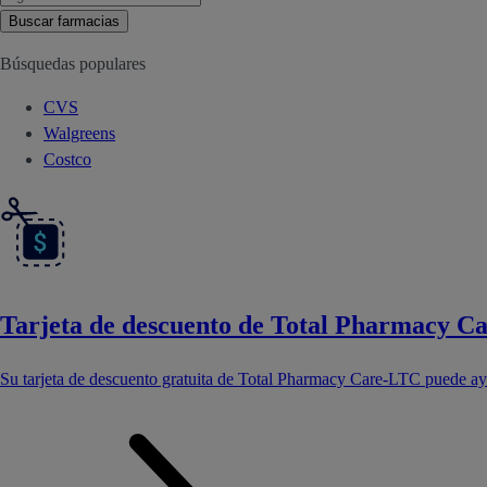
Buscar farmacias
Búsquedas populares
CVS
Walgreens
Costco
Tarjeta de descuento de Total Pharmacy C
Su tarjeta de descuento gratuita de Total Pharmacy Care-LTC puede a