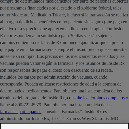
compra de determinados medicamentos por parte de personas cubiertas
por programas financiados por el estado o el gobierno federal, tales
como Medicare, Medicaid o Tricare, incluso si la transacción se realiza
al margen de dichos beneficios como paciente sin seguro (que paga en
efectivo). Los precios que aparecen en línea o en la aplicación Inside
Rx corresponden a un suministro para 30 días y están sujetos a
cambios en tiempo real. Inside Rx no puede garantizar que el precio
que pague en la farmacia será siempre el mismo precio que se muestra
antes de su compra. Los precios de los medicamentos recetados y las
vacunas pueden variar según la farmacia, y los usuarios de Inside Rx
son responsables de pagar el costo con descuento de su receta,
incluidos los cargos por administración de vacunas, cuando
corresponda. Pueden aplicarse restricciones de edad a la compra de
determinados medicamentos. Para obtener una lista completa de los
términos del programa de Inside Rx,
consulte los términos completos
o
llame al 800-722-8979. Para obtener una lista completa de las
farmacias participantes
, consulte “Farmacias”. Inside Rx es
administrado por Inside Rx, LLC, 1 Express Way, St. Louis, MO
63121. La marca INSIDE RX® es propiedad de Express Scripts