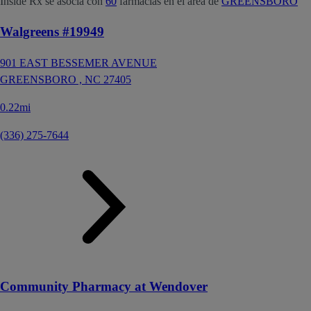
Inside Rx se asocia con
60
farmacias en el área de
GREENSBORO
Walgreens #19949
901 EAST BESSEMER AVENUE
GREENSBORO ,
NC
27405
0.22mi
(336) 275-7644
Community Pharmacy at Wendover