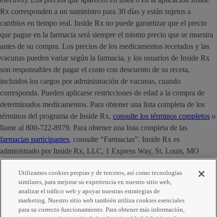
Rx corresponden a un suministro para 30 días y están sujetos a
cambios en tiempo real. Inside Rx no puede garantizar que el precio
que pague en la farmacia será siempre el mismo precio que se muestra
antes de su compra. Los precios de los medicamentos recetados y las
vacunas pueden variar según la farmacia, y los usuarios de Inside Rx
son responsables de pagar el costo con descuento de su receta,
incluidos los cargos por administración de vacunas, cuando
corresponda. Pueden aplicarse restricciones de edad a la compra de
determinados medicamentos. Para obtener una lista completa de los
términos del programa de Inside Rx,
consulte los términos completos
o
llame al 800-722-8979. Para obtener una lista completa de las
farmacias participantes
, consulte “Farmacias”. Inside Rx es
administrado por Inside Rx, LLC, 1 Express Way, St. Louis, MO
63121. La marca INSIDE RX® es propiedad de Express Scripts
Utilizamos cookies propias y de terceros, así como tecnologías
Strategic Development, Inc.
similares, para mejorar su experiencia en nuestro sitio web,
analizar el tráfico web y apoyar nuestras estrategias de
Comentarios
marketing. Nuestro sitio web también utiliza cookies esenciales
para su correcto funcionamiento. Para obtener más información,