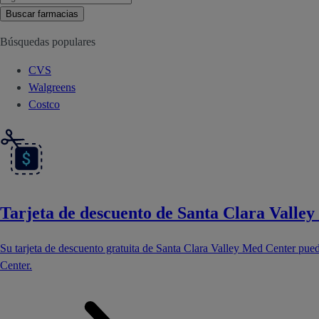
Buscar farmacias
Búsquedas populares
CVS
Walgreens
Costco
Tarjeta de descuento de Santa Clara Valle
Su tarjeta de descuento gratuita de Santa Clara Valley Med Center pue
Center.