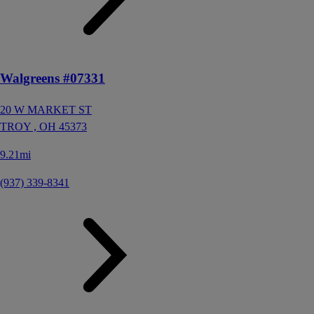
Walgreens #07331
20 W MARKET ST
TROY ,
OH
45373
9.21mi
(937) 339-8341