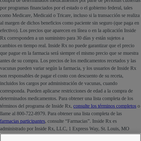
compra de determinados medicamentos por parte de personas cubiertas
por programas financiados por el estado o el gobierno federal, tales
como Medicare, Medicaid o Tricare, incluso si la transacción se realiza
al margen de dichos beneficios como paciente sin seguro (que paga en
efectivo). Los precios que aparecen en línea o en la aplicación Inside
Rx corresponden a un suministro para 30 días y están sujetos a
cambios en tiempo real. Inside Rx no puede garantizar que el precio
que pague en la farmacia será siempre el mismo precio que se muestra
antes de su compra. Los precios de los medicamentos recetados y las
vacunas pueden variar según la farmacia, y los usuarios de Inside Rx
son responsables de pagar el costo con descuento de su receta,
incluidos los cargos por administración de vacunas, cuando
corresponda. Pueden aplicarse restricciones de edad a la compra de
determinados medicamentos. Para obtener una lista completa de los
términos del programa de Inside Rx,
consulte los términos completos
o
llame al 800-722-8979. Para obtener una lista completa de las
farmacias participantes
, consulte “Farmacias”. Inside Rx es
administrado por Inside Rx, LLC, 1 Express Way, St. Louis, MO
63121. La marca INSIDE RX® es propiedad de Express Scripts