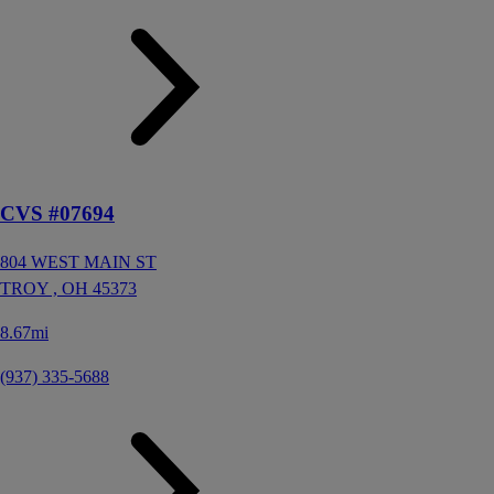
CVS #07694
804 WEST MAIN ST
TROY ,
OH
45373
8.67mi
(937) 335-5688