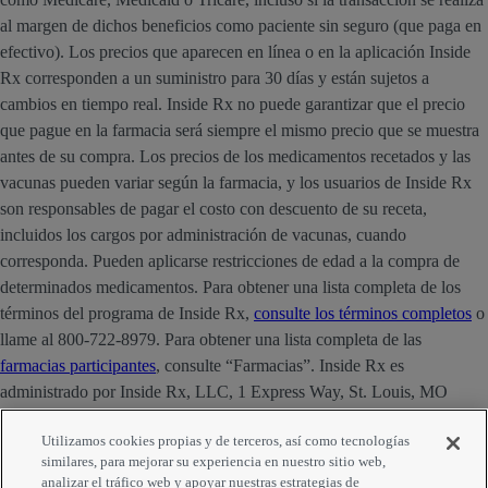
al margen de dichos beneficios como paciente sin seguro (que paga en
efectivo). Los precios que aparecen en línea o en la aplicación Inside
Rx corresponden a un suministro para 30 días y están sujetos a
cambios en tiempo real. Inside Rx no puede garantizar que el precio
que pague en la farmacia será siempre el mismo precio que se muestra
antes de su compra. Los precios de los medicamentos recetados y las
vacunas pueden variar según la farmacia, y los usuarios de Inside Rx
son responsables de pagar el costo con descuento de su receta,
incluidos los cargos por administración de vacunas, cuando
corresponda. Pueden aplicarse restricciones de edad a la compra de
determinados medicamentos. Para obtener una lista completa de los
términos del programa de Inside Rx,
consulte los términos completos
o
llame al 800-722-8979. Para obtener una lista completa de las
farmacias participantes
, consulte “Farmacias”. Inside Rx es
administrado por Inside Rx, LLC, 1 Express Way, St. Louis, MO
63121. La marca INSIDE RX® es propiedad de Express Scripts
Utilizamos cookies propias y de terceros, así como tecnologías
Strategic Development, Inc.
similares, para mejorar su experiencia en nuestro sitio web,
analizar el tráfico web y apoyar nuestras estrategias de