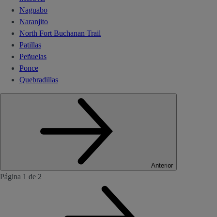
Naguabo
Naranjito
North Fort Buchanan Trail
Patillas
Peñuelas
Ponce
Quebradillas
Anterior
Página 1 de 2