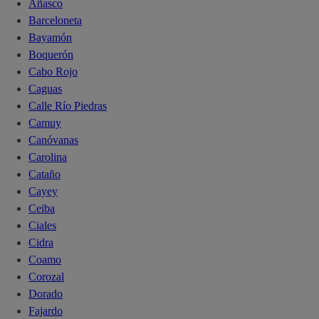
Añasco
Barceloneta
Bayamón
Boquerón
Cabo Rojo
Caguas
Calle Río Piedras
Camuy
Canóvanas
Carolina
Cataño
Cayey
Ceiba
Ciales
Cidra
Coamo
Corozal
Dorado
Fajardo