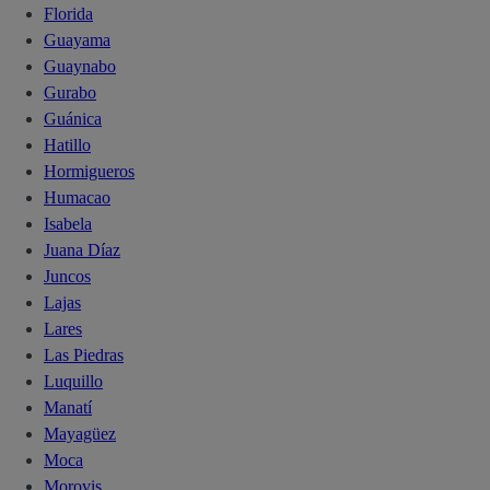
Florida
Guayama
Guaynabo
Gurabo
Guánica
Hatillo
Hormigueros
Humacao
Isabela
Juana Díaz
Juncos
Lajas
Lares
Las Piedras
Luquillo
Manatí
Mayagüez
Moca
Morovis