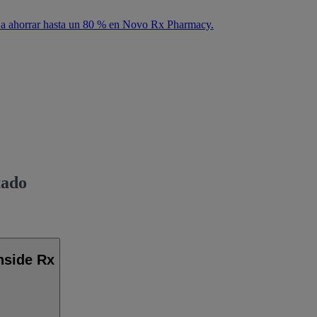
e a ahorrar hasta un 80 % en Novo Rx Pharmacy.
tado
nside Rx