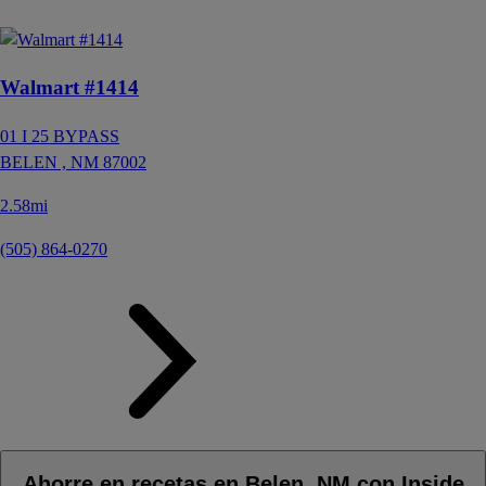
Walmart #1414
01 I 25 BYPASS
BELEN ,
NM
87002
2.58mi
(505) 864-0270
Ahorre en recetas en Belen, NM con Inside