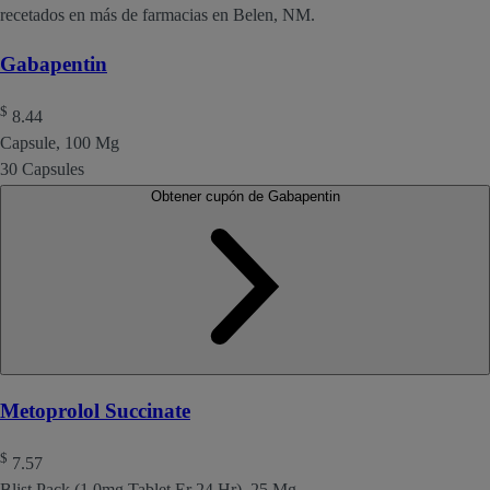
recetados en más de farmacias en Belen, NM.
Gabapentin
$
8.44
Capsule, 100 Mg
30 Capsules
Obtener cupón de Gabapentin
Metoprolol Succinate
$
7.57
Blist Pack (1.0mg Tablet Er 24 Hr), 25 Mg