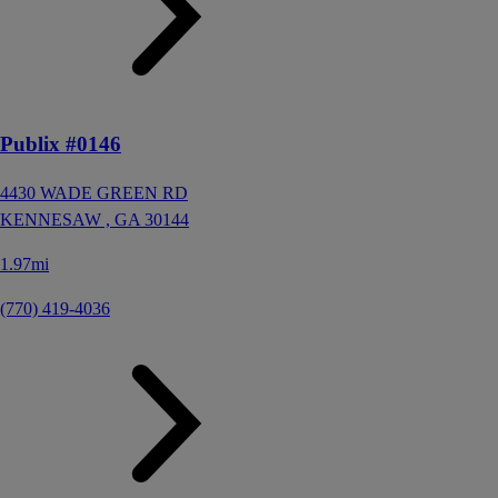
Publix #0146
4430 WADE GREEN RD
KENNESAW ,
GA
30144
1.97mi
(770) 419-4036