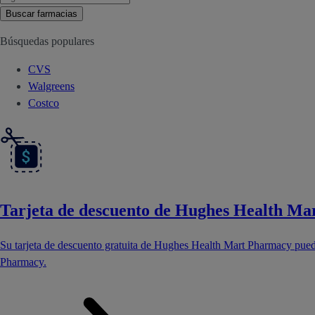
Buscar farmacias
Búsquedas populares
CVS
Walgreens
Costco
Tarjeta de descuento de Hughes Health M
Su tarjeta de descuento gratuita de Hughes Health Mart Pharmacy pue
Pharmacy.