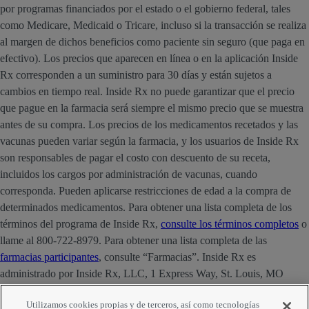
por programas financiados por el estado o el gobierno federal, tales
como Medicare, Medicaid o Tricare, incluso si la transacción se realiza
al margen de dichos beneficios como paciente sin seguro (que paga en
efectivo). Los precios que aparecen en línea o en la aplicación Inside
Rx corresponden a un suministro para 30 días y están sujetos a
cambios en tiempo real. Inside Rx no puede garantizar que el precio
que pague en la farmacia será siempre el mismo precio que se muestra
antes de su compra. Los precios de los medicamentos recetados y las
vacunas pueden variar según la farmacia, y los usuarios de Inside Rx
son responsables de pagar el costo con descuento de su receta,
incluidos los cargos por administración de vacunas, cuando
corresponda. Pueden aplicarse restricciones de edad a la compra de
determinados medicamentos. Para obtener una lista completa de los
términos del programa de Inside Rx,
consulte los términos completos
o
llame al 800-722-8979. Para obtener una lista completa de las
farmacias participantes
, consulte “Farmacias”. Inside Rx es
administrado por Inside Rx, LLC, 1 Express Way, St. Louis, MO
63121. La marca INSIDE RX® es propiedad de Express Scripts
Utilizamos cookies propias y de terceros, así como tecnologías
Strategic Development, Inc.