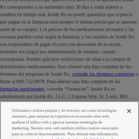
Rx corresponden a un suministro para 30 días y están sujetos a
cambios en tiempo real. Inside Rx no puede garantizar que el precio
que pague en la farmacia será siempre el mismo precio que se muestra
antes de su compra. Los precios de los medicamentos recetados y las
vacunas pueden variar según la farmacia, y los usuarios de Inside Rx
son responsables de pagar el costo con descuento de su receta,
incluidos los cargos por administración de vacunas, cuando
corresponda. Pueden aplicarse restricciones de edad a la compra de
determinados medicamentos. Para obtener una lista completa de los
términos del programa de Inside Rx,
consulte los términos completos
o
llame al 800-722-8979. Para obtener una lista completa de las
farmacias participantes
, consulte “Farmacias”. Inside Rx es
administrado por Inside Rx, LLC, 1 Express Way, St. Louis, MO
63121. La marca INSIDE RX® es propiedad de Express Scripts
Utilizamos cookies propias y de terceros, así como tecnologías
Strategic Development, Inc.
similares, para mejorar su experiencia en nuestro sitio web,
analizar el tráfico web y apoyar nuestras estrategias de
Comentarios
marketing. Nuestro sitio web también utiliza cookies esenciales
para su correcto funcionamiento. Para obtener más información,