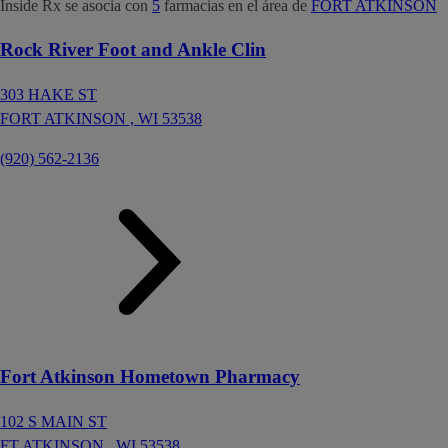
Inside Rx se asocia con
5
farmacias en el área de
FORT ATKINSON
Rock River Foot and Ankle Clin
303 HAKE ST
FORT ATKINSON ,
WI
53538
(920) 562-2136
Fort Atkinson Hometown Pharmacy
102 S MAIN ST
FT ATKINSON ,
WI
53538