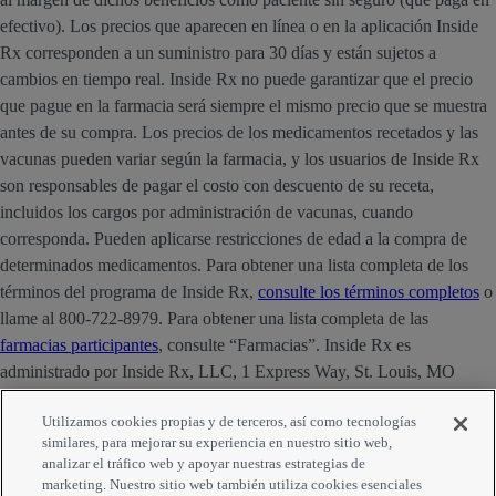
efectivo). Los precios que aparecen en línea o en la aplicación Inside
Rx corresponden a un suministro para 30 días y están sujetos a
cambios en tiempo real. Inside Rx no puede garantizar que el precio
que pague en la farmacia será siempre el mismo precio que se muestra
antes de su compra. Los precios de los medicamentos recetados y las
vacunas pueden variar según la farmacia, y los usuarios de Inside Rx
son responsables de pagar el costo con descuento de su receta,
incluidos los cargos por administración de vacunas, cuando
corresponda. Pueden aplicarse restricciones de edad a la compra de
determinados medicamentos. Para obtener una lista completa de los
términos del programa de Inside Rx,
consulte los términos completos
o
llame al 800-722-8979. Para obtener una lista completa de las
farmacias participantes
, consulte “Farmacias”. Inside Rx es
administrado por Inside Rx, LLC, 1 Express Way, St. Louis, MO
63121. La marca INSIDE RX® es propiedad de Express Scripts
Utilizamos cookies propias y de terceros, así como tecnologías
Strategic Development, Inc.
similares, para mejorar su experiencia en nuestro sitio web,
analizar el tráfico web y apoyar nuestras estrategias de
marketing. Nuestro sitio web también utiliza cookies esenciales