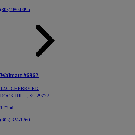
(803) 980-0095
Walmart #6962
1225 CHERRY RD
ROCK HILL ,
SC
29732
1.77mi
(803) 324-1260