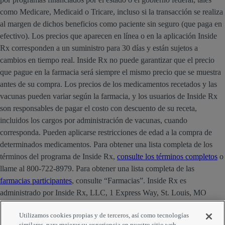
como Medicare, Medicaid o Tricare, incluso si la transacción se realiza
al margen de dichos beneficios como paciente sin seguro (que paga en
efectivo). Los precios que aparecen en línea o en la aplicación Inside
Rx corresponden a un suministro para 30 días y están sujetos a
cambios en tiempo real. Inside Rx no puede garantizar que el precio
que pague en la farmacia será siempre el mismo precio que se muestra
antes de su compra. Los precios de los medicamentos recetados y las
vacunas pueden variar según la farmacia, y los usuarios de Inside Rx
son responsables de pagar el costo con descuento de su receta,
incluidos los cargos por administración de vacunas, cuando
corresponda. Pueden aplicarse restricciones de edad a la compra de
determinados medicamentos. Para obtener una lista completa de los
términos del programa de Inside Rx,
consulte los términos completos
o
llame al 800-722-8979. Para obtener una lista completa de las
farmacias participantes
, consulte “Farmacias”. Inside Rx es
administrado por Inside Rx, LLC, 1 Express Way, St. Louis, MO
63121. La marca INSIDE RX® es propiedad de Express Scripts
Utilizamos cookies propias y de terceros, así como tecnologías
Strategic Development, Inc.
similares, para mejorar su experiencia en nuestro sitio web,