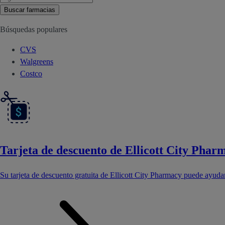
Buscar farmacias
Búsquedas populares
CVS
Walgreens
Costco
Tarjeta de descuento de Ellicott City Phar
Su tarjeta de descuento gratuita de Ellicott City Pharmacy puede ayuda