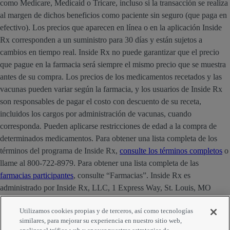
como Medicare, Medicaid o Tricare, incluso si la transacción se realiza
al margen de dichos beneficios como paciente sin seguro (que paga en
efectivo). Los precios que aparecen en línea o en la aplicación Inside
Rx corresponden a un suministro para 30 días y están sujetos a
cambios en tiempo real. Inside Rx no puede garantizar que el precio
que pague en la farmacia será siempre el mismo precio que se muestra
antes de su compra. Los precios de los medicamentos recetados y las
vacunas pueden variar según la farmacia, y los usuarios de Inside Rx
son responsables de pagar el costo con descuento de su receta,
incluidos los cargos por administración de vacunas, cuando
corresponda. Pueden aplicarse restricciones de edad a la compra de
determinados medicamentos. Para obtener una lista completa de los
términos del programa de Inside Rx,
consulte los términos completos
o
llame al 800-722-8979. Para obtener una lista completa de las
farmacias participantes
, consulte “Farmacias”. Inside Rx es
administrado por Inside Rx, LLC, 1 Express Way, St. Louis, MO
63121. La marca INSIDE RX® es propiedad de Express Scripts
Utilizamos cookies propias y de terceros, así como tecnologías
Strategic Development, Inc.
similares, para mejorar su experiencia en nuestro sitio web,