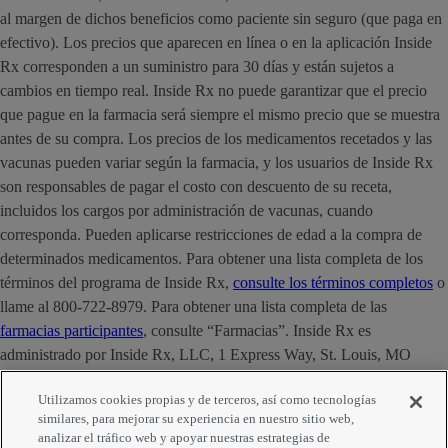
al margen de dichos beneficios como paciente sin seguro (que paga en
efectivo). Los precios que aparecen en línea o en la aplicación Inside
Rx corresponden a un suministro para 30 días y están sujetos a
cambios en tiempo real. Inside Rx no puede garantizar que el precio
que pague en la farmacia será siempre el mismo precio que se muestra
antes de su compra. Los precios de los medicamentos recetados y las
vacunas pueden variar según la farmacia, y los usuarios de Inside Rx
son responsables de pagar el costo con descuento de su receta,
incluidos los cargos por administración de vacunas, cuando
corresponda. Pueden aplicarse restricciones de edad a la compra de
determinados medicamentos. Para obtener una lista completa de los
términos del programa de Inside Rx,
consulte los términos completos
o
llame al 800-722-8979. Para obtener una lista completa de las
farmacias participantes
, consulte “Farmacias”. Inside Rx es
administrado por Inside Rx, LLC, 1 Express Way, St. Louis, MO
63121. La marca INSIDE RX® es propiedad de Express Scripts
Utilizamos cookies propias y de terceros, así como tecnologías
Strategic Development, Inc.
similares, para mejorar su experiencia en nuestro sitio web,
analizar el tráfico web y apoyar nuestras estrategias de