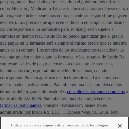
por programas financiados por el estado o el gobierno federal, tales
como Medicare, Medicaid o Tricare, incluso si la transacción se realiza
al margen de dichos beneficios como paciente sin seguro (que paga en
efectivo). Los precios que aparecen en línea o en la aplicación Inside
Rx corresponden a un suministro para 30 días y están sujetos a
cambios en tiempo real. Inside Rx no puede garantizar que el precio
que pague en la farmacia será siempre el mismo precio que se muestra
antes de su compra. Los precios de los medicamentos recetados y las
vacunas pueden variar según la farmacia, y los usuarios de Inside Rx
son responsables de pagar el costo con descuento de su receta,
incluidos los cargos por administración de vacunas, cuando
corresponda. Pueden aplicarse restricciones de edad a la compra de
determinados medicamentos. Para obtener una lista completa de los
términos del programa de Inside Rx,
consulte los términos completos
o
llame al 800-722-8979. Para obtener una lista completa de las
farmacias participantes
, consulte “Farmacias”. Inside Rx es
administrado por Inside Rx, LLC, 1 Express Way, St. Louis, MO
63121. La marca INSIDE RX® es propiedad de Express Scripts
Utilizamos cookies propias y de terceros, así como tecnologías
Strategic Development, Inc.