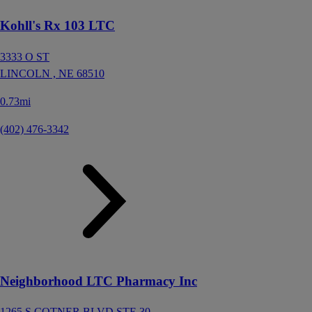
Kohll's Rx 103 LTC
3333 O ST
LINCOLN ,
NE
68510
0.73mi
(402) 476-3342
Neighborhood LTC Pharmacy Inc
1265 S COTNER BLVD STE 30