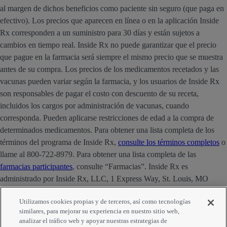
al margen de dichos beneficios como paciente sin seguro (que paga en
efectivo). Los precios que aparecen en línea o en la aplicación Inside
Rx corresponden a un suministro para 30 días y están sujetos a
cambios en tiempo real. Inside Rx no puede garantizar que el precio
que pague en la farmacia será siempre el mismo precio que se muestra
antes de su compra. Los precios de los medicamentos recetados y las
vacunas pueden variar según la farmacia, y los usuarios de Inside Rx
son responsables de pagar el costo con descuento de su receta,
incluidos los cargos por administración de vacunas, cuando
corresponda. Pueden aplicarse restricciones de edad a la compra de
determinados medicamentos. Para obtener una lista completa de los
términos del programa de Inside Rx,
consulte los términos completos
o
llame al 800-722-8979. Para obtener una lista completa de las
farmacias participantes
, consulte “Farmacias”. Inside Rx es
administrado por Inside Rx, LLC, 1 Express Way, St. Louis, MO
63121. La marca INSIDE RX® es propiedad de Express Scripts
Utilizamos cookies propias y de terceros, así como tecnologías
Strategic Development, Inc.
similares, para mejorar su experiencia en nuestro sitio web,
analizar el tráfico web y apoyar nuestras estrategias de