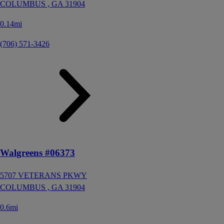
COLUMBUS ,
GA
31904
0.14mi
(706) 571-3426
Walgreens #06373
5707 VETERANS PKWY
COLUMBUS ,
GA
31904
0.6mi