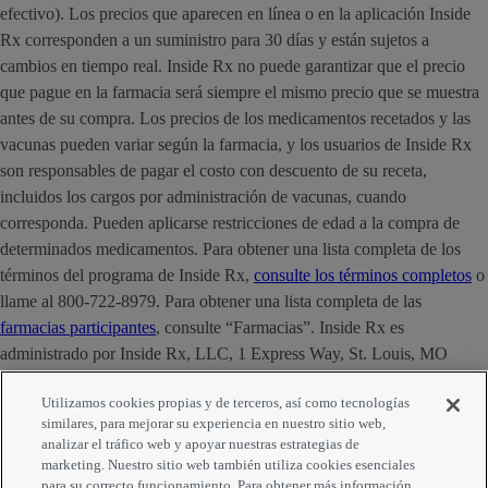
efectivo). Los precios que aparecen en línea o en la aplicación Inside
Rx corresponden a un suministro para 30 días y están sujetos a
cambios en tiempo real. Inside Rx no puede garantizar que el precio
que pague en la farmacia será siempre el mismo precio que se muestra
antes de su compra. Los precios de los medicamentos recetados y las
vacunas pueden variar según la farmacia, y los usuarios de Inside Rx
son responsables de pagar el costo con descuento de su receta,
incluidos los cargos por administración de vacunas, cuando
corresponda. Pueden aplicarse restricciones de edad a la compra de
determinados medicamentos. Para obtener una lista completa de los
términos del programa de Inside Rx,
consulte los términos completos
o
llame al 800-722-8979. Para obtener una lista completa de las
farmacias participantes
, consulte “Farmacias”. Inside Rx es
administrado por Inside Rx, LLC, 1 Express Way, St. Louis, MO
63121. La marca INSIDE RX® es propiedad de Express Scripts
Utilizamos cookies propias y de terceros, así como tecnologías
Strategic Development, Inc.
similares, para mejorar su experiencia en nuestro sitio web,
analizar el tráfico web y apoyar nuestras estrategias de
Comentarios
marketing. Nuestro sitio web también utiliza cookies esenciales
para su correcto funcionamiento. Para obtener más información,