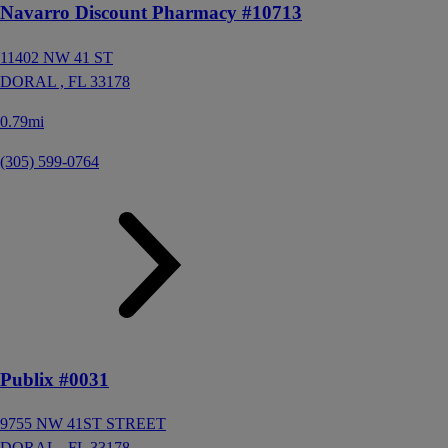
Navarro Discount Pharmacy #10713
11402 NW 41 ST
DORAL ,
FL
33178
0.79mi
(305) 599-0764
Publix #0031
9755 NW 41ST STREET
DORAL ,
FL
33178