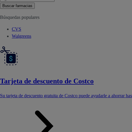
Buscar farmacias
Búsquedas populares
CVS
Walgreens
Tarjeta de descuento de Costco
Su tarjeta de descuento gratuita de Costco puede ayudarle a ahorrar ha