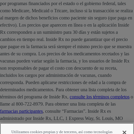
por programas financiados por el estado o el gobierno federal, tales
como Medicare, Medicaid o Tricare, incluso si la transacción se realiza
al margen de dichos beneficios como paciente sin seguro (que paga en
efectivo). Los precios que aparecen en línea o en la aplicación Inside
Rx corresponden a un suministro para 30 días y están sujetos a
cambios en tiempo real. Inside Rx no puede garantizar que el precio
que pague en la farmacia será siempre el mismo precio que se muestra
antes de su compra. Los precios de los medicamentos recetados y las
vacunas pueden variar según la farmacia, y los usuarios de Inside Rx
son responsables de pagar el costo con descuento de su receta,
incluidos los cargos por administración de vacunas, cuando
corresponda. Pueden aplicarse restricciones de edad a la compra de
determinados medicamentos. Para obtener una lista completa de los
términos del programa de Inside Rx,
consulte los términos completos
o
llame al 800-722-8979. Para obtener una lista completa de las
farmacias participantes
, consulte “Farmacias”. Inside Rx es
administrado por Inside Rx, LLC, 1 Express Way, St. Louis, MO
63121. La marca INSIDE RX® es propiedad de Express Scripts
Utilizamos cookies propias y de terceros, así como tecnologías
Strategic Development, Inc.