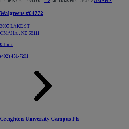
Inside Rx se asocia con
118
farmacias en el área de
OMAHA
Walgreens #04772
3005 LAKE ST
OMAHA ,
NE
68111
0.15mi
(402) 451-7201
Creighton University Campus Ph