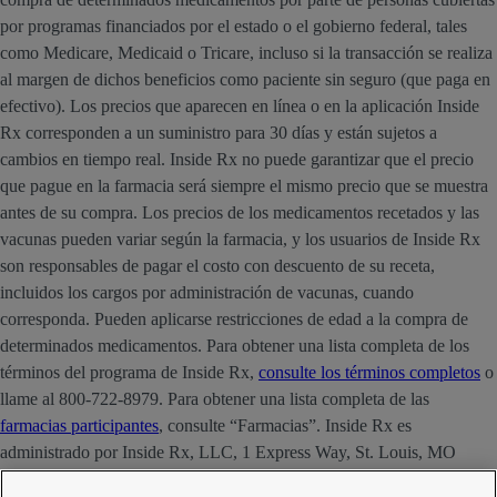
por programas financiados por el estado o el gobierno federal, tales
como Medicare, Medicaid o Tricare, incluso si la transacción se realiza
al margen de dichos beneficios como paciente sin seguro (que paga en
efectivo). Los precios que aparecen en línea o en la aplicación Inside
Rx corresponden a un suministro para 30 días y están sujetos a
cambios en tiempo real. Inside Rx no puede garantizar que el precio
que pague en la farmacia será siempre el mismo precio que se muestra
antes de su compra. Los precios de los medicamentos recetados y las
vacunas pueden variar según la farmacia, y los usuarios de Inside Rx
son responsables de pagar el costo con descuento de su receta,
incluidos los cargos por administración de vacunas, cuando
corresponda. Pueden aplicarse restricciones de edad a la compra de
determinados medicamentos. Para obtener una lista completa de los
términos del programa de Inside Rx,
consulte los términos completos
o
llame al 800-722-8979. Para obtener una lista completa de las
farmacias participantes
, consulte “Farmacias”. Inside Rx es
administrado por Inside Rx, LLC, 1 Express Way, St. Louis, MO
63121. La marca INSIDE RX® es propiedad de Express Scripts