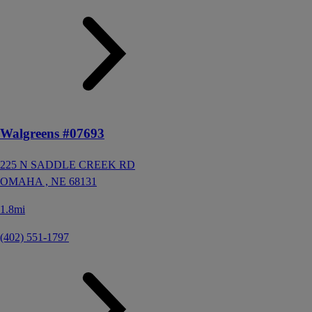
Walgreens #07693
225 N SADDLE CREEK RD
OMAHA ,
NE
68131
1.8mi
(402) 551-1797